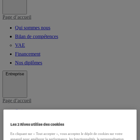
Page d’accueil
Qui sommes nous
Bilan de compétences
VAE
Financement
Nos diplômes
Entreprise
Page d’accueil
Qui sommes-nous
VAE
Les 2 Rives utilise des cookies
Bilan de competences
En cliquant sur « Tout accepter », vous acceptez le dépôt de cookies sur votre
Formation AFEST
appareil pour améliorer la performance, les fonctionnalités, la personnalisation,