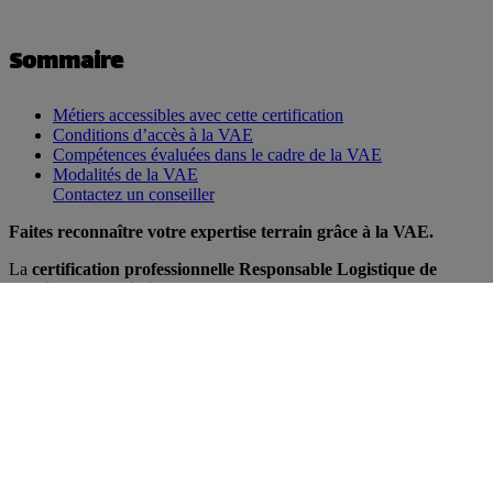
Sommaire
Métiers accessibles avec cette certification
Conditions d’accès à la VAE
Compétences évaluées dans le cadre de la VAE
Modalités de la VAE
Contactez un conseiller
Faites reconnaître votre expertise terrain grâce à la VAE.
La
certification professionnelle Responsable Logistique de
l’Action Humanitaire
(niveau 6 – Bac+3/4) valorise les
compétences spécifiques aux fonctions logistiques dans les contextes
humanitaires : gestion des approvisionnements, coordination des
moyens, sécurité, encadrement d’équipe, et suivi budgétaire. Elle est
accessible par la
Validation des Acquis de l’Expérience (VAE)
.
Métiers accessibles avec cette
certification