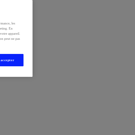
rmance, les
keting. En
votre appareil.
ion peut ne pas
 accepter