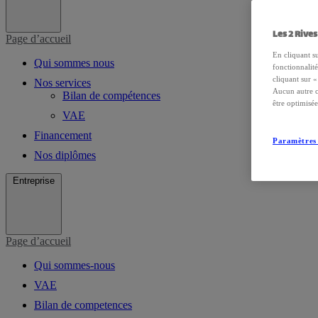
Les 2 Rives
Page d’accueil
En cliquant s
Qui sommes nous
fonctionnalité
cliquant sur «
Nos services
Aucun autre co
Bilan de compétences
être optimisée
VAE
Financement
Paramètres 
Nos diplômes
Entreprise
Page d’accueil
Qui sommes-nous
VAE
Bilan de competences