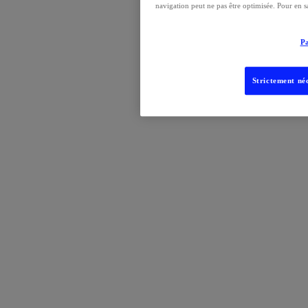
navigation peut ne pas être optimisée. Pour en s
Pa
Strictement néc