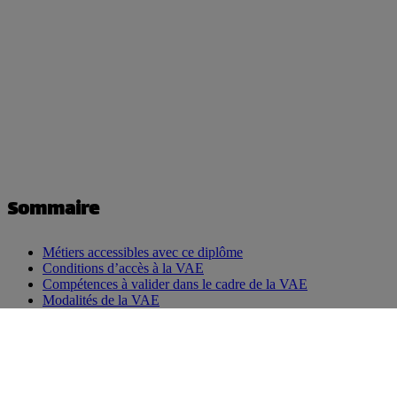
Sommaire
Métiers accessibles avec ce diplôme
Conditions d’accès à la VAE
Compétences à valider dans le cadre de la VAE
Modalités de la VAE
Contactez un conseiller
Piloter l’excellence dans le secteur de la santé
Vous gérez, organisez ou coordonnez des structures dans le secteur
sanitaire, médico-social ou hospitalier ? Grâce à la
Validation des