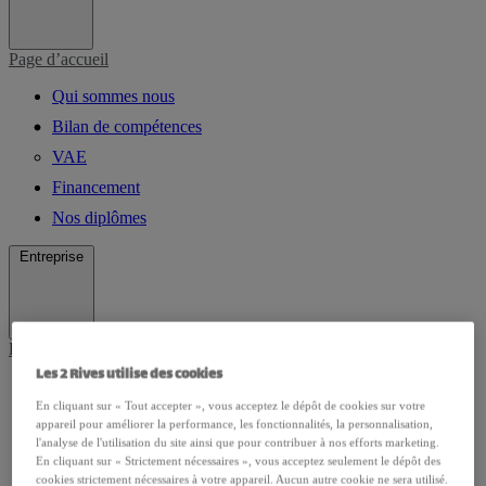
Page d’accueil
Qui sommes nous
Bilan de compétences
VAE
Financement
Nos diplômes
Entreprise
Page d’accueil
Les 2 Rives utilise des cookies
Qui sommes-nous
En cliquant sur « Tout accepter », vous acceptez le dépôt de cookies sur votre
VAE
appareil pour améliorer la performance, les fonctionnalités, la personnalisation,
l'analyse de l'utilisation du site ainsi que pour contribuer à nos efforts marketing.
Bilan de competences
En cliquant sur « Strictement nécessaires », vous acceptez seulement le dépôt des
Formation AFEST
cookies strictement nécessaires à votre appareil. Aucun autre cookie ne sera utilisé.