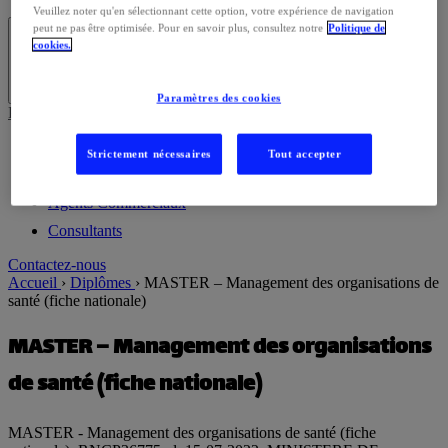
Veuillez noter qu'en sélectionnant cette option, votre expérience de navigation
Partenaire
peut ne pas être optimisée. Pour en savoir plus, consultez notre
Politique de
cookies.
Paramètres des cookies
Page d’accueil
Institutions
Strictement nécessaires
Tout accepter
Certificateurs
Agents Commerciaux
Consultants
Contactez-nous
Accueil
›
Diplômes
›
MASTER – Management des organisations de
santé (fiche nationale)
MASTER – Management des organisations
de santé (fiche nationale)
MASTER - Management des organisations de santé (fiche