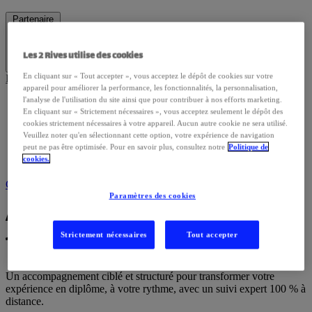
Partenaire
Les 2 Rives utilise des cookies
En cliquant sur « Tout accepter », vous acceptez le dépôt de cookies sur votre
Page d’accueil
appareil pour améliorer la performance, les fonctionnalités, la personnalisation,
l'analyse de l'utilisation du site ainsi que pour contribuer à nos efforts marketing.
Institutions
En cliquant sur « Strictement nécessaires », vous acceptez seulement le dépôt des
Certificateurs
cookies strictement nécessaires à votre appareil. Aucun autre cookie ne sera utilisé.
Veuillez noter qu'en sélectionnant cette option, votre expérience de navigation
Agents Commerciaux
peut ne pas être optimisée. Pour en savoir plus, consultez notre
Politique de
cookies.
Consultants
Contactez-nous
Paramètres des cookies
Accompagnement VAE 100% individuel –
Strictement nécessaires
Tout accepter
10h (2026)
Un accompagnement ciblé et structuré pour transformer votre
expérience en diplôme, à votre rythme, avec un suivi expert 100 % à
distance.