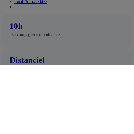
Tarif & modalités
10h
D'accompagnement individuel
Distanciel
Format
1500 €
Tarif TTC
Voir le programme de formation