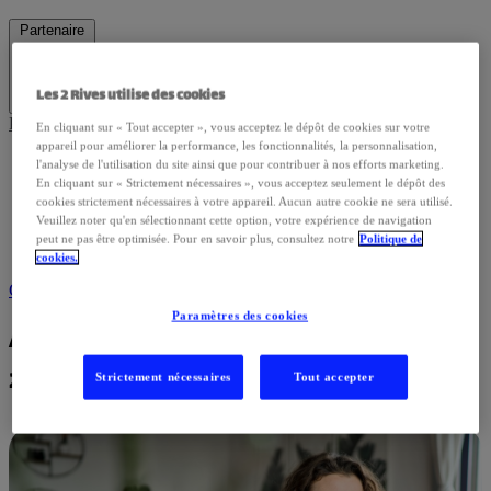
Partenaire
Les 2 Rives utilise des cookies
Page d’accueil
En cliquant sur « Tout accepter », vous acceptez le dépôt de cookies sur votre
appareil pour améliorer la performance, les fonctionnalités, la personnalisation,
Institutions
l'analyse de l'utilisation du site ainsi que pour contribuer à nos efforts marketing.
En cliquant sur « Strictement nécessaires », vous acceptez seulement le dépôt des
Certificateurs
cookies strictement nécessaires à votre appareil. Aucun autre cookie ne sera utilisé.
Agents Commerciaux
Veuillez noter qu'en sélectionnant cette option, votre expérience de navigation
peut ne pas être optimisée. Pour en savoir plus, consultez notre
Politique de
Consultants
cookies.
Contactez-nous
Paramètres des cookies
Accompagnement VAE 100% individuel –
24h (2026)
Strictement nécessaires
Tout accepter