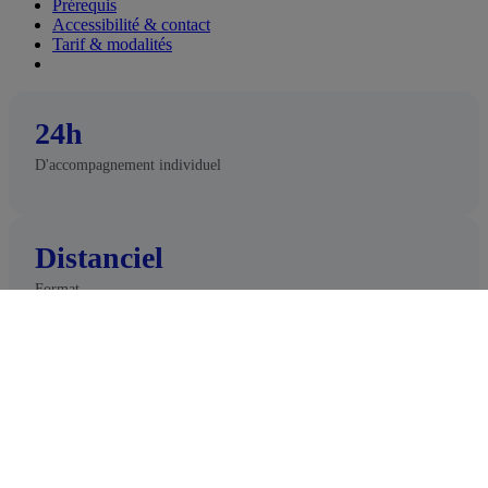
Prérequis
Accessibilité & contact
Tarif & modalités
24h
D'accompagnement individuel
Distanciel
Format
3600 €
Tarif TTC